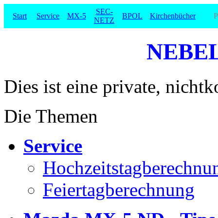
SEC-
Start
Service
MX-5
BPOL
Kirchenbücher
P
NETZ
NEBEL
Dies ist eine private, nich
Die Themen
Service
Hochzeitstagberechnu
Feiertagberechnung