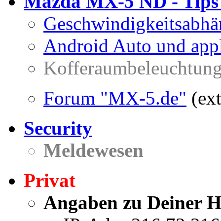
Mazda MX-5 ND - Tips 
Geschwindigkeitsabhän
Android Auto und appl
Kofferaumbeleuchtun
Forum "MX-5.de"
(ext
Security
Meldewesen
Privat
Angaben zu Deiner H